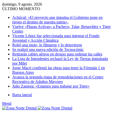
domingo, 9 agosto. 2026
ÚLTIMO MOMENTO
Achával: «El proyecto que impulsa el Gobierno pone en
riesgo el destino de nuestra patria».
Vuelve «Plazas Activas» a Pacheco, Talar, Benavídez y Tigre
Centro
Vicente López fue seleccionada para integrar el Fondo
Juventud y Acción Climática
Robó una moto, lo filmaron y lo detuvieron
Se realizó una nueva edición de Tecnocómic
Retirarán cables aéreos en desuso para ordenar las calles
La Liga de Intendentes rechazó la Ley de Tierras impulsada
por Milei
Jorge Macri confirmó las obras para tener la Fórmula 1 en
Buenos Aires
Avanza la segunda etapa de remodelaciones en el Centro
Recreativo de Adultos Mayores
Julio Zamora: «Estamos para trabajar por Tigre»
Barra lateral
Menú