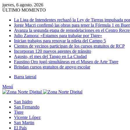
jueves, 6 agosto. 2026
ÚLTIMO MOMENTO
La Liga de Intendentes rechazó la Ley de Tierras impulsada por
Jorge Macri confirmó las obras para tener la Fórmula 1 en Bue
Avanza la segunda etapa de remodelaciones en el Centro Recr
Julio Zamora: «Estamos para trabajar por Tigre»
Inician trabajos para renovar la pileta del Campo 5
Cientos de vecinos participan de los cursos gratuitos de RCP
Incorporan 120 nuevos agentes de tránsito
Agosto, el mes del Tango en La Ciudad
Faustino Oro jugó simultáneas en el Museo de Arte Tigre
Brindan cursos gratuitos de apoyo escolar
Barra lateral
Menú
San Isidro
San Fernando
Tigre
Vicente López
San Martin
El País