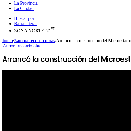
La Provincia
La Ciudad
Buscar por
Barra lateral
℉
ZONA NORTE
57
Inicio
/
Zamora recorrió obras
/
Arrancó la construcción del Microestad
Zamora recorrió obras
Arrancó la construcción del Microes