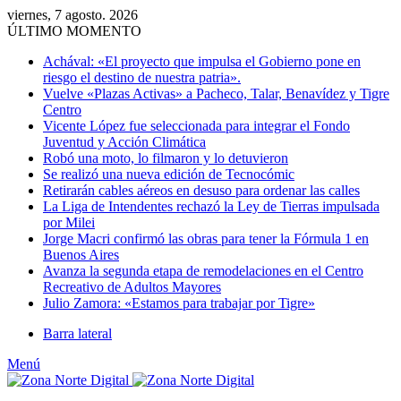
viernes, 7 agosto. 2026
ÚLTIMO MOMENTO
Achával: «El proyecto que impulsa el Gobierno pone en
riesgo el destino de nuestra patria».
Vuelve «Plazas Activas» a Pacheco, Talar, Benavídez y Tigre
Centro
Vicente López fue seleccionada para integrar el Fondo
Juventud y Acción Climática
Robó una moto, lo filmaron y lo detuvieron
Se realizó una nueva edición de Tecnocómic
Retirarán cables aéreos en desuso para ordenar las calles
La Liga de Intendentes rechazó la Ley de Tierras impulsada
por Milei
Jorge Macri confirmó las obras para tener la Fórmula 1 en
Buenos Aires
Avanza la segunda etapa de remodelaciones en el Centro
Recreativo de Adultos Mayores
Julio Zamora: «Estamos para trabajar por Tigre»
Barra lateral
Menú