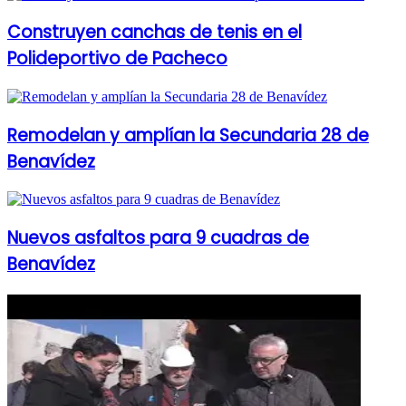
Construyen canchas de tenis en el
Polideportivo de Pacheco
Remodelan y amplían la Secundaria 28 de
Benavídez
Nuevos asfaltos para 9 cuadras de
Benavídez