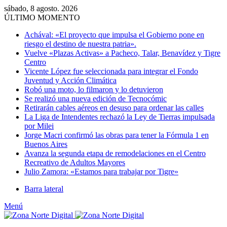
sábado, 8 agosto. 2026
ÚLTIMO MOMENTO
Achával: «El proyecto que impulsa el Gobierno pone en
riesgo el destino de nuestra patria».
Vuelve «Plazas Activas» a Pacheco, Talar, Benavídez y Tigre
Centro
Vicente López fue seleccionada para integrar el Fondo
Juventud y Acción Climática
Robó una moto, lo filmaron y lo detuvieron
Se realizó una nueva edición de Tecnocómic
Retirarán cables aéreos en desuso para ordenar las calles
La Liga de Intendentes rechazó la Ley de Tierras impulsada
por Milei
Jorge Macri confirmó las obras para tener la Fórmula 1 en
Buenos Aires
Avanza la segunda etapa de remodelaciones en el Centro
Recreativo de Adultos Mayores
Julio Zamora: «Estamos para trabajar por Tigre»
Barra lateral
Menú