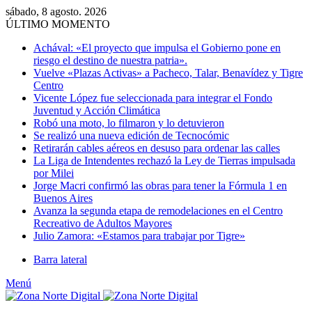
sábado, 8 agosto. 2026
ÚLTIMO MOMENTO
Achával: «El proyecto que impulsa el Gobierno pone en
riesgo el destino de nuestra patria».
Vuelve «Plazas Activas» a Pacheco, Talar, Benavídez y Tigre
Centro
Vicente López fue seleccionada para integrar el Fondo
Juventud y Acción Climática
Robó una moto, lo filmaron y lo detuvieron
Se realizó una nueva edición de Tecnocómic
Retirarán cables aéreos en desuso para ordenar las calles
La Liga de Intendentes rechazó la Ley de Tierras impulsada
por Milei
Jorge Macri confirmó las obras para tener la Fórmula 1 en
Buenos Aires
Avanza la segunda etapa de remodelaciones en el Centro
Recreativo de Adultos Mayores
Julio Zamora: «Estamos para trabajar por Tigre»
Barra lateral
Menú