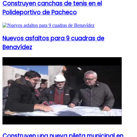
Construyen canchas de tenis en el
Polideportivo de Pacheco
Nuevos asfaltos para 9 cuadras de
Benavídez
Construyen una nueva pileta municipal en