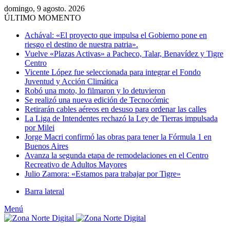
domingo, 9 agosto. 2026
ÚLTIMO MOMENTO
Achával: «El proyecto que impulsa el Gobierno pone en
riesgo el destino de nuestra patria».
Vuelve «Plazas Activas» a Pacheco, Talar, Benavídez y Tigre
Centro
Vicente López fue seleccionada para integrar el Fondo
Juventud y Acción Climática
Robó una moto, lo filmaron y lo detuvieron
Se realizó una nueva edición de Tecnocómic
Retirarán cables aéreos en desuso para ordenar las calles
La Liga de Intendentes rechazó la Ley de Tierras impulsada
por Milei
Jorge Macri confirmó las obras para tener la Fórmula 1 en
Buenos Aires
Avanza la segunda etapa de remodelaciones en el Centro
Recreativo de Adultos Mayores
Julio Zamora: «Estamos para trabajar por Tigre»
Barra lateral
Menú