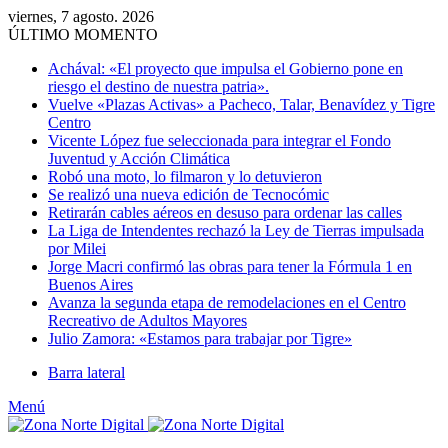
viernes, 7 agosto. 2026
ÚLTIMO MOMENTO
Achával: «El proyecto que impulsa el Gobierno pone en
riesgo el destino de nuestra patria».
Vuelve «Plazas Activas» a Pacheco, Talar, Benavídez y Tigre
Centro
Vicente López fue seleccionada para integrar el Fondo
Juventud y Acción Climática
Robó una moto, lo filmaron y lo detuvieron
Se realizó una nueva edición de Tecnocómic
Retirarán cables aéreos en desuso para ordenar las calles
La Liga de Intendentes rechazó la Ley de Tierras impulsada
por Milei
Jorge Macri confirmó las obras para tener la Fórmula 1 en
Buenos Aires
Avanza la segunda etapa de remodelaciones en el Centro
Recreativo de Adultos Mayores
Julio Zamora: «Estamos para trabajar por Tigre»
Barra lateral
Menú