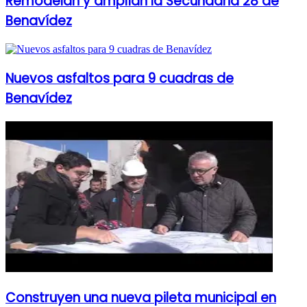
Remodelan y amplían la Secundaria 28 de
Benavídez
Nuevos asfaltos para 9 cuadras de
Benavídez
Construyen una nueva pileta municipal en