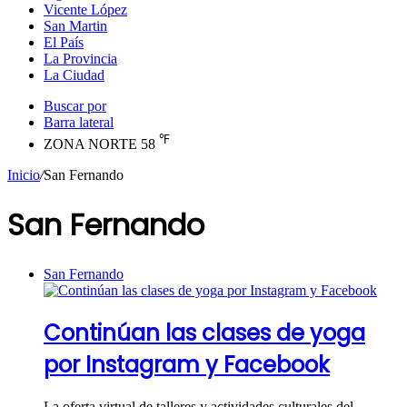
Vicente López
San Martin
El País
La Provincia
La Ciudad
Buscar por
Barra lateral
℉
ZONA NORTE
58
Inicio
/
San Fernando
San Fernando
San Fernando
Continúan las clases de yoga
por Instagram y Facebook
La oferta virtual de talleres y actividades culturales del