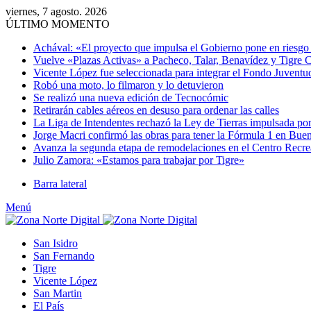
viernes, 7 agosto. 2026
ÚLTIMO MOMENTO
Achával: «El proyecto que impulsa el Gobierno pone en riesgo e
Vuelve «Plazas Activas» a Pacheco, Talar, Benavídez y Tigre 
Vicente López fue seleccionada para integrar el Fondo Juventu
Robó una moto, lo filmaron y lo detuvieron
Se realizó una nueva edición de Tecnocómic
Retirarán cables aéreos en desuso para ordenar las calles
La Liga de Intendentes rechazó la Ley de Tierras impulsada por
Jorge Macri confirmó las obras para tener la Fórmula 1 en Bue
Avanza la segunda etapa de remodelaciones en el Centro Recr
Julio Zamora: «Estamos para trabajar por Tigre»
Barra lateral
Menú
San Isidro
San Fernando
Tigre
Vicente López
San Martin
El País