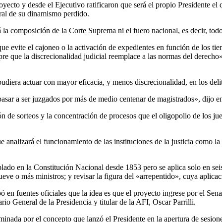
ecto y desde el Ejecutivo ratificaron que será el propio Presidente el qu
deral de su dinamismo perdido.
 la composición de la Corte Suprema ni el fuero nacional, es decir, todo a
 evite el cajoneo o la activación de expedientes en función de los tiem
re que la discrecionalidad judicial reemplace a las normas del derecho»
udiera actuar con mayor eficacia, y menos discrecionalidad, en los delit
pasar a ser juzgados por más de medio centenar de magistrados», dijo 
 de sorteos y la concentración de procesos que el oligopolio de los ju
e analizará el funcionamiento de las instituciones de la justicia como l
plado en la Constitución Nacional desde 1853 pero se aplica solo en seis
eve o más ministros; y revisar la figura del «arrepentido», cuya aplicaci
ipó en fuentes oficiales que la idea es que el proyecto ingrese por el S
rio General de la Presidencia y titular de la AFI, Oscar Parrilli.
erminada por el concepto que lanzó el Presidente en la apertura de sesio