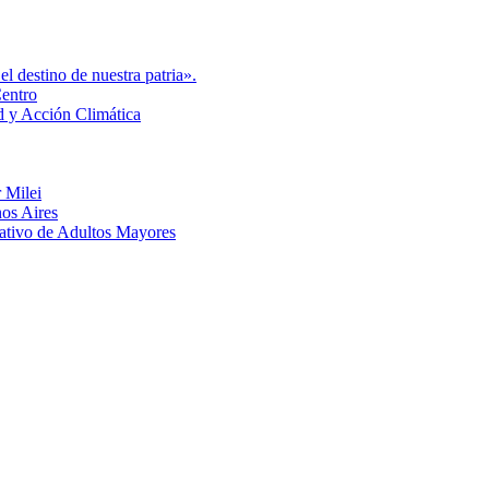
l destino de nuestra patria».
Centro
d y Acción Climática
 Milei
nos Aires
eativo de Adultos Mayores