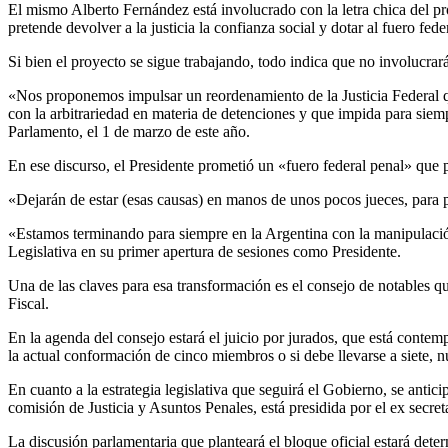
El mismo Alberto Fernández está involucrado con la letra chica del proy
pretende devolver a la justicia la confianza social y dotar al fuero fe
Si bien el proyecto se sigue trabajando, todo indica que no involucrará
«Nos proponemos impulsar un reordenamiento de la Justicia Federal que
con la arbitrariedad en materia de detenciones y que impida para siemp
Parlamento, el 1 de marzo de este año.
En ese discurso, el Presidente prometió un «fuero federal penal» que p
«Dejarán de estar (esas causas) en manos de unos pocos jueces, para 
«Estamos terminando para siempre en la Argentina con la manipulación
Legislativa en su primer apertura de sesiones como Presidente.
Una de las claves para esa transformación es el consejo de notables qu
Fiscal.
En la agenda del consejo estará el juicio por jurados, que está contem
la actual conformación de cinco miembros o si debe llevarse a siete, nu
En cuanto a la estrategia legislativa que seguirá el Gobierno, se antic
comisión de Justicia y Asuntos Penales, está presidida por el ex secreta
La discusión parlamentaria que planteará el bloque oficial estará det