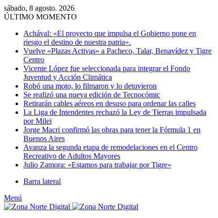
sábado, 8 agosto. 2026
ÚLTIMO MOMENTO
Achával: «El proyecto que impulsa el Gobierno pone en
riesgo el destino de nuestra patria».
Vuelve «Plazas Activas» a Pacheco, Talar, Benavídez y Tigre
Centro
Vicente López fue seleccionada para integrar el Fondo
Juventud y Acción Climática
Robó una moto, lo filmaron y lo detuvieron
Se realizó una nueva edición de Tecnocómic
Retirarán cables aéreos en desuso para ordenar las calles
La Liga de Intendentes rechazó la Ley de Tierras impulsada
por Milei
Jorge Macri confirmó las obras para tener la Fórmula 1 en
Buenos Aires
Avanza la segunda etapa de remodelaciones en el Centro
Recreativo de Adultos Mayores
Julio Zamora: «Estamos para trabajar por Tigre»
Barra lateral
Menú