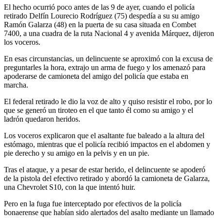
El hecho ocurrió poco antes de las 9 de ayer, cuando el policía
retirado Delfín Lourecio Rodríguez (75) despedía a su su amigo
Ramón Galarza (48) en la puerta de su casa situada en Combet
7400, a una cuadra de la ruta Nacional 4 y avenida Márquez, dijeron
los voceros.
En esas circunstancias, un delincuente se aproximó con la excusa de
preguntarles la hora, extrajo un arma de fuego y los amenazó para
apoderarse de camioneta del amigo del policía que estaba en
marcha.
El federal retirado le dio la voz de alto y quiso resistir el robo, por lo
que se generó un tiroteo en el que tanto él como su amigo y el
ladrón quedaron heridos.
Los voceros explicaron que el asaltante fue baleado a la altura del
estómago, mientras que el policía recibió impactos en el abdomen y
pie derecho y su amigo en la pelvis y en un pie.
Tras el ataque, y a pesar de estar herido, el delincuente se apoderó
de la pistola del efectivo retirado y abordó la camioneta de Galarza,
una Chevrolet S10, con la que intentó huir.
Pero en la fuga fue interceptado por efectivos de la policía
bonaerense que habían sido alertados del asalto mediante un llamado