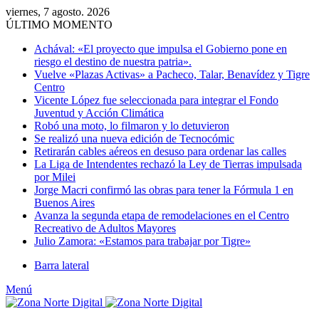
viernes, 7 agosto. 2026
ÚLTIMO MOMENTO
Achával: «El proyecto que impulsa el Gobierno pone en
riesgo el destino de nuestra patria».
Vuelve «Plazas Activas» a Pacheco, Talar, Benavídez y Tigre
Centro
Vicente López fue seleccionada para integrar el Fondo
Juventud y Acción Climática
Robó una moto, lo filmaron y lo detuvieron
Se realizó una nueva edición de Tecnocómic
Retirarán cables aéreos en desuso para ordenar las calles
La Liga de Intendentes rechazó la Ley de Tierras impulsada
por Milei
Jorge Macri confirmó las obras para tener la Fórmula 1 en
Buenos Aires
Avanza la segunda etapa de remodelaciones en el Centro
Recreativo de Adultos Mayores
Julio Zamora: «Estamos para trabajar por Tigre»
Barra lateral
Menú