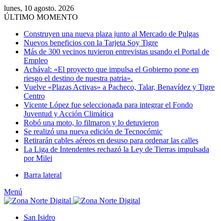
lunes, 10 agosto. 2026
ÚLTIMO MOMENTO
Construyen una nueva plaza junto al Mercado de Pulgas
Nuevos beneficios con la Tarjeta Soy Tigre
Más de 300 vecinos tuvieron entrevistas usando el Portal de
Empleo
Achával: «El proyecto que impulsa el Gobierno pone en
riesgo el destino de nuestra patria».
Vuelve «Plazas Activas» a Pacheco, Talar, Benavídez y Tigre
Centro
Vicente López fue seleccionada para integrar el Fondo
Juventud y Acción Climática
Robó una moto, lo filmaron y lo detuvieron
Se realizó una nueva edición de Tecnocómic
Retirarán cables aéreos en desuso para ordenar las calles
La Liga de Intendentes rechazó la Ley de Tierras impulsada
por Milei
Barra lateral
Menú
San Isidro