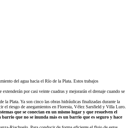
miento del agua hacia el Río de la Plata. Estos trabajos
se extenderán por casi veinte cuadras y mejorarán el drenaje cuando se
a Plata. Ya son cinco las obras hidráulicas finalizadas durante la
r el riesgo de anegamientos en Floresta, Vélez Sarsfield y Villa Luro.
sistemas que se conectan en un mismo lugar y que resuelven el
 barrio que no se inunda más es un barrio que es seguro y hace
anza-Riachuelo. Para conducir de forma eficiente el flujo de estos