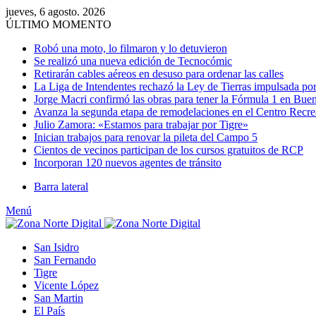
jueves, 6 agosto. 2026
ÚLTIMO MOMENTO
Robó una moto, lo filmaron y lo detuvieron
Se realizó una nueva edición de Tecnocómic
Retirarán cables aéreos en desuso para ordenar las calles
La Liga de Intendentes rechazó la Ley de Tierras impulsada por
Jorge Macri confirmó las obras para tener la Fórmula 1 en Bue
Avanza la segunda etapa de remodelaciones en el Centro Recr
Julio Zamora: «Estamos para trabajar por Tigre»
Inician trabajos para renovar la pileta del Campo 5
Cientos de vecinos participan de los cursos gratuitos de RCP
Incorporan 120 nuevos agentes de tránsito
Barra lateral
Menú
San Isidro
San Fernando
Tigre
Vicente López
San Martin
El País