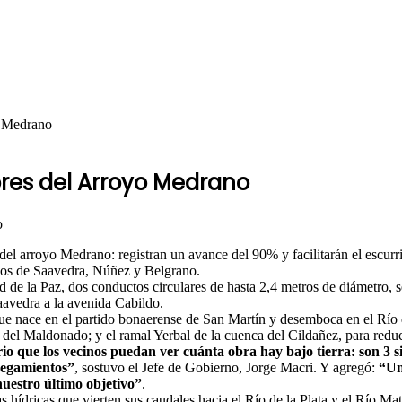
o Medrano
ores del Arroyo Medrano
 del arroyo Medrano: registran un avance del 90% y facilitarán el escurri
rios de Saavedra, Núñez y Belgrano.
d de la Paz, dos conductos circulares de hasta 2,4 metros de diámetro, 
aavedra a la avenida Cabildo.
 nace en el partido bonaerense de San Martín y desemboca en el Río de l
del Maldonado; y el ramal Yerbal de la cuenca del Cildañez, para reduci
io que los vecinos puedan ver cuánta obra hay bajo tierra: son 3 
negamientos”
, sostuvo el Jefe de Gobierno, Jorge Macri. Y agregó:
“Un
nuestro último objetivo”
.
 hídricas que vierten sus caudales hacia el Río de la Plata y el Río Mat