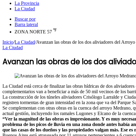
La Provincia
La Ciudad
Buscar por
Barra lateral
℉
ZONA NORTE
57
Inicio
/
La Ciudad
/
Avanzan las obras de los dos aliviadores del Arroy
La Ciudad
Avanzan las obras de los dos aliviad
La Ciudad está cerca de finalizar las obras hídricas de dos aliviadores
complementarios van a beneficiar a más de 50 mil vecinos de los bar
La construcción de los túneles aliviadores Crisólogo Larralde y Ciuda
registren tormentas de gran intensidad en la zona que va del Parque S
Se complementan con otras obras en la cuenca del arroyo Medrano, que
actual gestión, incluyendo los ramales Lugones y Elcano de la cuenca 
“Ver la magnitud de las obras es impresionante. Y es muy necesar
problema de los picos de lluvia en una zona donde antes había a
que las casas de los dueños y las propiedades valgan más. Ese es 
Buenos Aires está atravesada por 11 arroyos pertenecientes a 6 cuencas