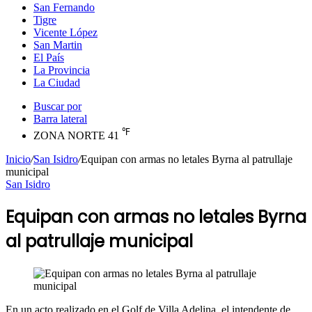
San Fernando
Tigre
Vicente López
San Martin
El País
La Provincia
La Ciudad
Buscar por
Barra lateral
℉
ZONA NORTE
41
Inicio
/
San Isidro
/
Equipan con armas no letales Byrna al patrullaje
municipal
San Isidro
Equipan con armas no letales Byrna
al patrullaje municipal
En un acto realizado en el Golf de Villa Adelina, el intendente de