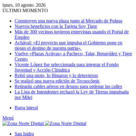
lunes, 10 agosto. 2026
ÚLTIMO MOMENTO
Construyen una nueva plaza junto al Mercado de Pulgas
Nuevos beneficios con la Tarjeta Soy Tigre
Más de 300 vecinos tuvieron entrevistas usando el Portal de
Empleo
Achával: «El proyecto que impulsa el Gobierno pone en
riesgo el destino de nuestra patria».
Vuelve «Plazas Activas» a Pacheco, Talar, Benavídez y Tigre
Centro
Vicente López fue seleccionada para integrar el Fondo
Juventud y Acción Climática
Robó una moto, lo filmaron y lo detuvieron
Se realizó una nueva edición de Tecnocómic
Retirarán cables aéreos en desuso para ordenar las calles
La Liga de Intendentes rechazó la Ley de Tierras impulsada
por Milei
Barra lateral
Menú
San Isidro