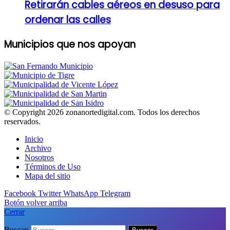
Retirarán cables aéreos en desuso para
ordenar las calles
Municipios que nos apoyan
© Copyright 2026 zonanortedigital.com. Todos los derechos
reservados.
Inicio
Archivo
Nosotros
Términos de Uso
Mapa del sitio
Facebook
Twitter
WhatsApp
Telegram
Botón volver arriba
Cerrar
Buscar: