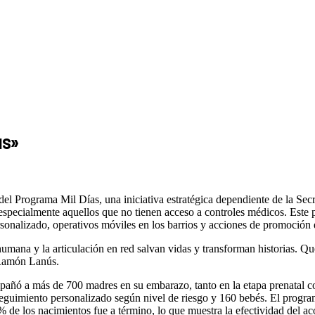
as»
el Programa Mil Días, una iniciativa estratégica dependiente de la Secre
especialmente aquellos que no tienen acceso a controles médicos. Este
sonalizado, operativos móviles en los barrios y acciones de promoción d
ana y la articulación en red salvan vidas y transforman historias. Que
 Ramón Lanús.
añó a más de 700 madres en su embarazo, tanto en la etapa prenatal com
uimiento personalizado según nivel de riesgo y 160 bebés. El program
 de los nacimientos fue a término, lo que muestra la efectividad del 