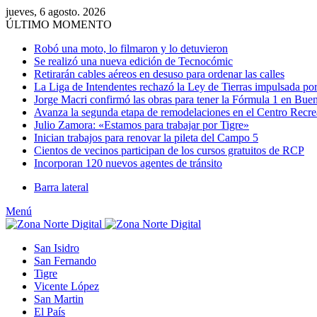
jueves, 6 agosto. 2026
ÚLTIMO MOMENTO
Robó una moto, lo filmaron y lo detuvieron
Se realizó una nueva edición de Tecnocómic
Retirarán cables aéreos en desuso para ordenar las calles
La Liga de Intendentes rechazó la Ley de Tierras impulsada por
Jorge Macri confirmó las obras para tener la Fórmula 1 en Bue
Avanza la segunda etapa de remodelaciones en el Centro Recr
Julio Zamora: «Estamos para trabajar por Tigre»
Inician trabajos para renovar la pileta del Campo 5
Cientos de vecinos participan de los cursos gratuitos de RCP
Incorporan 120 nuevos agentes de tránsito
Barra lateral
Menú
San Isidro
San Fernando
Tigre
Vicente López
San Martin
El País