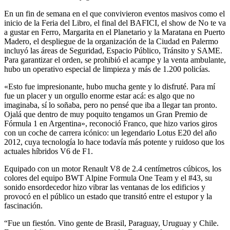
En un fin de semana en el que convivieron eventos masivos como el
inicio de la Feria del Libro, el final del BAFICI, el show de No te va
a gustar en Ferro, Margarita en el Planetario y la Maratana en Puerto
Madero, el despliegue de la organización de la Ciudad en Palermo
incluyó las áreas de Seguridad, Espacio Público, Tránsito y SAME.
Para garantizar el orden, se prohibió el acampe y la venta ambulante,
hubo un operativo especial de limpieza y más de 1.200 policías.
«Esto fue impresionante, hubo mucha gente y lo disfruté. Para mí
fue un placer y un orgullo enorme estar acá: es algo que no
imaginaba, sí lo soñaba, pero no pensé que iba a llegar tan pronto.
Ojalá que dentro de muy poquito tengamos un Gran Premio de
Fórmula 1 en Argentina», reconoció Franco, que hizo varios giros
con un coche de carrera icónico: un legendario Lotus E20 del año
2012, cuya tecnología lo hace todavía más potente y ruidoso que los
actuales híbridos V6 de F1.
Equipado con un motor Renault V8 de 2.4 centímetros cúbicos, los
colores del equipo BWT Alpine Formula One Team y el #43, su
sonido ensordecedor hizo vibrar las ventanas de los edificios y
provocó en el público un estado que transitó entre el estupor y la
fascinación.
“Fue un fiestón. Vino gente de Brasil, Paraguay, Uruguay y Chile.