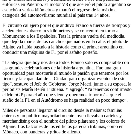
eufóricas en Palermo. El motor V8 que aceleró el piloto argentino se
escuchó a varios kilómetros y marcó el regreso de la máxima
categoría del automovilismo mundial al país tras 14 años.
El circuito callejero por el que anduvo Franco a fuerza de trompos y
aceleraciones abarcó tres kilómetros y se concentró en torno al
Monumento a los Españoles. Tras la primera vuelta del mediodía,
que dejó la marca de los cauchos quemados en la calle, el piloto de
Alpine ya había pasado a la historia como el primer argentino en
conducir una máquina de F1 por el asfalto porteño.
“La alegría que hoy nos dio a todos Franco solo es comparable con
las grandes celebraciones de la historia argentina. Fue una gran
oportunidad para mostrarle al mundo la pasión que tenemos por los
fierros y la capacidad de la Ciudad para organizar eventos de este
tipo”, sostuvo el Jefe de Gobierno, Jorge Macri, junto a su esposa, la
periodista María Belén Ludueña. Y agregó: “Ya tenemos confirmado
el MotoGP para el año que viene y queremos ir por más: que el
sueño de la F1 en el Autódromo se haga realidad en poco tiempo”.
Miles de personas llegaron al circuito desde la mañana: familias
enteras y un público mayoritariamente joven llevaban carteles y
merchandising con el nombre del piloto pilarense y los colores de
Alpine. Los balcones de los edificios parecían tribunas, como en
Mónaco, con banderas y gritos de aliento.