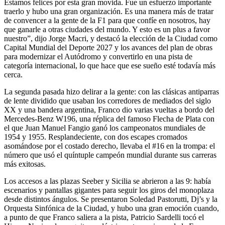
Estamos felices por esta gran movida. Fue un esfuerzo importante
traerlo y hubo una gran organización. Es una manera más de tratar
de convencer a la gente de la F1 para que confíe en nosotros, hay
que ganarle a otras ciudades del mundo. Y esto es un plus a favor
nuestro”, dijo Jorge Macri, y destacó la elección de la Ciudad como
Capital Mundial del Deporte 2027 y los avances del plan de obras
para modernizar el Autódromo y convertirlo en una pista de
categoría internacional, lo que hace que ese sueño esté todavía más
cerca.
La segunda pasada hizo delirar a la gente: con las clásicas antiparras
de lente dividido que usaban los corredores de mediados del siglo
XX y una bandera argentina, Franco dio varias vueltas a bordo del
Mercedes-Benz W196, una réplica del famoso Flecha de Plata con
el que Juan Manuel Fangio ganó los campeonatos mundiales de
1954 y 1955. Resplandeciente, con dos escapes cromados
asomándose por el costado derecho, llevaba el #16 en la trompa: el
número que usó el quíntuple campeón mundial durante sus carreras
más exitosas.
Los accesos a las plazas Seeber y Sicilia se abrieron a las 9: había
escenarios y pantallas gigantes para seguir los giros del monoplaza
desde distintos ángulos. Se presentaron Soledad Pastorutti, Dj’s y la
Orquesta Sinfónica de la Ciudad, y hubo una gran emoción cuando,
a punto de que Franco saliera a la pista, Patricio Sardelli tocó el