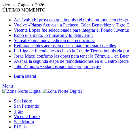
viernes, 7 agosto. 2026
ÚLTIMO MOMENTO
Achával: «El proyecto que impulsa el Gobierno pone en riesgo e
Vuelve «Plazas Activas» a Pacheco, Talar, Benavídez y Tigre 
Vicente López fue seleccionada para integrar el Fondo Juventu
Robó una moto, lo filmaron y lo detuvieron
Se realizó una nueva edición de Tecnocómic
Retirarán cables aéreos en desuso para ordenar las calles
La Liga de Intendentes rechazó la Ley de Tierras impulsada por
Jorge Macri confirmó las obras para tener la Fórmula 1 en Bue
Avanza la segunda etapa de remodelaciones en el Centro Recr
Julio Zamora: «Estamos para trabajar por Tigre»
Barra lateral
Menú
San Isidro
San Fernando
Tigre
Vicente López
San Martin
El País