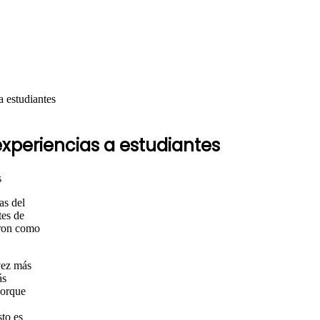
a estudiantes
xperiencias a estudiantes
as del
es de
aron como
vez más
ás
porque
sto es