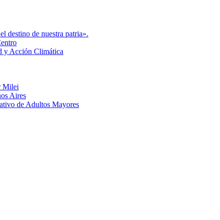
l destino de nuestra patria».
Centro
d y Acción Climática
 Milei
nos Aires
eativo de Adultos Mayores