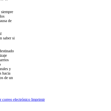
 siempre
los
Causa de
l
n saber si
destinado
izaje
arrios
o
rales y
s hacia
dos de un
 correo electrónico
Imprimir