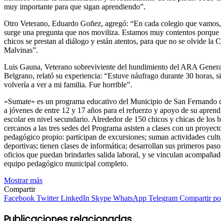
muy importante para que sigan aprendiendo”.
Otro Veterano, Eduardo Goñez, agregó: “En cada colegio que vamos,
surge una pregunta que nos moviliza. Estamos muy contentos porque 
chicos se prestan al diálogo y están atentos, para que no se olvide la 
Malvinas”.
Luis Gauna, Veterano sobreviviente del hundimiento del ARA Genera
Belgrano, relató su experiencia: “Estuve náufrago durante 30 horas, si
volvería a ver a mi familia. Fue horrible”.
«Sumate» es un programa educativo del Municipio de San Fernando 
a jóvenes de entre 12 y 17 años para el refuerzo y apoyo de su aprend
escolar en nivel secundario. Alrededor de 150 chicos y chicas de los b
cercanos a las tres sedes del Programa asisten a clases con un proyect
pedagógico propio: participan de excursiones; suman actividades cultu
deportivas; tienen clases de informática; desarrollan sus primeros paso
oficios que puedan brindarles salida laboral, y se vinculan acompaña
equipo pedagógico municipal completo.
Mostrar más
Compartir
Facebook
Twitter
LinkedIn
Skype
WhatsApp
Telegram
Compartir por
Publicaciones relacionadas