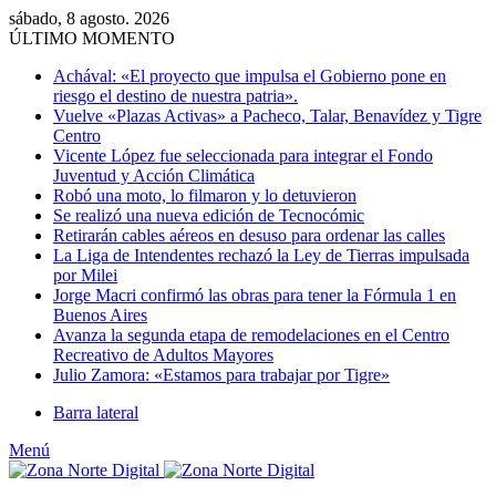
sábado, 8 agosto. 2026
ÚLTIMO MOMENTO
Achával: «El proyecto que impulsa el Gobierno pone en
riesgo el destino de nuestra patria».
Vuelve «Plazas Activas» a Pacheco, Talar, Benavídez y Tigre
Centro
Vicente López fue seleccionada para integrar el Fondo
Juventud y Acción Climática
Robó una moto, lo filmaron y lo detuvieron
Se realizó una nueva edición de Tecnocómic
Retirarán cables aéreos en desuso para ordenar las calles
La Liga de Intendentes rechazó la Ley de Tierras impulsada
por Milei
Jorge Macri confirmó las obras para tener la Fórmula 1 en
Buenos Aires
Avanza la segunda etapa de remodelaciones en el Centro
Recreativo de Adultos Mayores
Julio Zamora: «Estamos para trabajar por Tigre»
Barra lateral
Menú