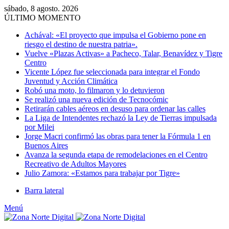
sábado, 8 agosto. 2026
ÚLTIMO MOMENTO
Achával: «El proyecto que impulsa el Gobierno pone en
riesgo el destino de nuestra patria».
Vuelve «Plazas Activas» a Pacheco, Talar, Benavídez y Tigre
Centro
Vicente López fue seleccionada para integrar el Fondo
Juventud y Acción Climática
Robó una moto, lo filmaron y lo detuvieron
Se realizó una nueva edición de Tecnocómic
Retirarán cables aéreos en desuso para ordenar las calles
La Liga de Intendentes rechazó la Ley de Tierras impulsada
por Milei
Jorge Macri confirmó las obras para tener la Fórmula 1 en
Buenos Aires
Avanza la segunda etapa de remodelaciones en el Centro
Recreativo de Adultos Mayores
Julio Zamora: «Estamos para trabajar por Tigre»
Barra lateral
Menú