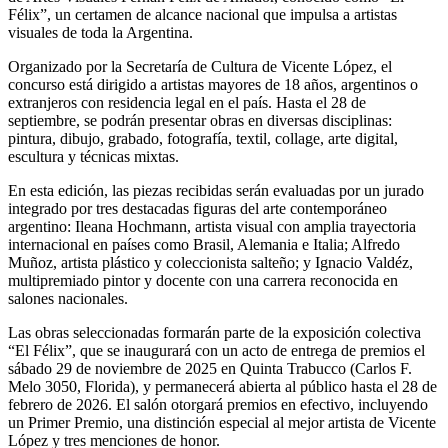
Félix”, un certamen de alcance nacional que impulsa a artistas
visuales de toda la Argentina.
Organizado por la Secretaría de Cultura de Vicente López, el
concurso está dirigido a artistas mayores de 18 años, argentinos o
extranjeros con residencia legal en el país. Hasta el 28 de
septiembre, se podrán presentar obras en diversas disciplinas:
pintura, dibujo, grabado, fotografía, textil, collage, arte digital,
escultura y técnicas mixtas.
En esta edición, las piezas recibidas serán evaluadas por un jurado
integrado por tres destacadas figuras del arte contemporáneo
argentino: Ileana Hochmann, artista visual con amplia trayectoria
internacional en países como Brasil, Alemania e Italia; Alfredo
Muñoz, artista plástico y coleccionista salteño; y Ignacio Valdéz,
multipremiado pintor y docente con una carrera reconocida en
salones nacionales.
Las obras seleccionadas formarán parte de la exposición colectiva
“El Félix”, que se inaugurará con un acto de entrega de premios el
sábado 29 de noviembre de 2025 en Quinta Trabucco (Carlos F.
Melo 3050, Florida), y permanecerá abierta al público hasta el 28 de
febrero de 2026. El salón otorgará premios en efectivo, incluyendo
un Primer Premio, una distinción especial al mejor artista de Vicente
López y tres menciones de honor.