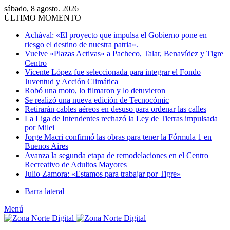
sábado, 8 agosto. 2026
ÚLTIMO MOMENTO
Achával: «El proyecto que impulsa el Gobierno pone en
riesgo el destino de nuestra patria».
Vuelve «Plazas Activas» a Pacheco, Talar, Benavídez y Tigre
Centro
Vicente López fue seleccionada para integrar el Fondo
Juventud y Acción Climática
Robó una moto, lo filmaron y lo detuvieron
Se realizó una nueva edición de Tecnocómic
Retirarán cables aéreos en desuso para ordenar las calles
La Liga de Intendentes rechazó la Ley de Tierras impulsada
por Milei
Jorge Macri confirmó las obras para tener la Fórmula 1 en
Buenos Aires
Avanza la segunda etapa de remodelaciones en el Centro
Recreativo de Adultos Mayores
Julio Zamora: «Estamos para trabajar por Tigre»
Barra lateral
Menú