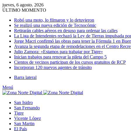
jueves, 6 agosto. 2026
ÚLTIMO MOMENTO
Robó una moto, lo filmaron y lo detuvieron
Se realizó una nueva edición de Tecnocómic
Retirarán cables aéreos en desuso para ordenar las calles
La Liga de Intendentes rechazó la Ley de Tierras impulsada por
Jorge Macri confirmó las obras para tener la Fórmula 1 en Bue
Avanza la segunda etapa de remodelaciones en el Centro Recr
Julio Zamora: «Estamos para trabajar por Tigre»
Inician trabajos para renovar la pileta del Campo 5
Cientos de vecinos participan de los cursos gratuitos de RCP
Incorporan 120 nuevos agentes de tránsito
Barra lateral
Menú
San Isidro
San Fernando
Tigre
Vicente López
San Martin
El País