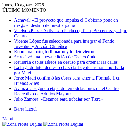
lunes, 10 agosto. 2026
ÚLTIMO MOMENTO
Achával: «El proyecto que impulsa el Gobierno pone en
riesgo el destino de nuestra patria».
Vuelve «Plazas Activas» a Pacheco, Talar, Benavídez y Tigre
Centro
Vicente López fue seleccionada para integrar el Fondo
Juventud y Acción Climática
Robó una moto, lo filmaron y lo detuvieron
Se realizó una nueva edición de Tecnocómic
Retirarán cables aéreos en desuso para ordenar las calles
La Liga de Intendentes rechazó la Ley de Tierras impulsada
por Milei
Jorge Macri confirmó las obras para tener la Fórmula 1 en
Buenos Aires
Avanza la segunda etapa de remodelaciones en el Centro
Recreativo de Adultos Mayores
Julio Zamora: «Estamos para trabajar por Tigre»
Barra lateral
Menú