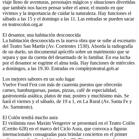
viaje lleno de aventuras, personajes mágicos y situaciones divertidas
que también nos hacen pensar sobre el amor, el mundo en que
vivimos y la importancia de cuidar la naturaleza. Hay funciones el
sábado a las 15 y el domingo a las 11. Las entradas se pueden sacar
en teatrocolon.org.ar
El desamor, una habitación desconocida
La habitación desconocida es la nueva obra que se sube al escenario
del Teatro San Martín (Av. Corrientes 1530). Aborda la radiografía
de un duelo, un documental apócrifo sobre un matrimonio que se
separa y que da cuenta del desarmado de lo familiar. En esa lucha
por el desamor se esgrime el alma toda. Hay funciones de miércoles
a domingos, a las 19.30. Entradas en complejoteatral.gob.ar
Los mejores sabores en un solo lugar
Vuelve Food Fest con más de cuarenta puestos que ofrecerán
carnes, hamburguesas, pastas, pizzas, café de especialidad,
gastronomía asiática, platos de mar, postres y muchísimo más. Se
hará el viernes y el sábado, de 19 a 1, en La Rural (Av. Santa Fe y
Av. Sarmiento).
El Colón tendrá mucho aura
El violinista ruso Maxim Vengerov se presentará en el Teatro Colón
(Cerrito 628) en el marco del Ciclo Aura, que convoca a figuras
internacionales consagradas para brindar conciertos en el primer