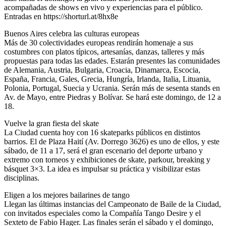
acompañadas de shows en vivo y experiencias para el público.
Entradas en https://shorturl.at/8hx8e
Buenos Aires celebra las culturas europeas
Más de 30 colectividades europeas rendirán homenaje a sus
costumbres con platos típicos, artesanías, danzas, talleres y más
propuestas para todas las edades. Estarán presentes las comunidades
de Alemania, Austria, Bulgaria, Croacia, Dinamarca, Escocia,
España, Francia, Gales, Grecia, Hungría, Irlanda, Italia, Lituania,
Polonia, Portugal, Suecia y Ucrania. Serán más de sesenta stands en
Av. de Mayo, entre Piedras y Bolívar. Se hará este domingo, de 12 a
18.
Vuelve la gran fiesta del skate
La Ciudad cuenta hoy con 16 skateparks públicos en distintos
barrios. El de Plaza Haití (Av. Dorrego 3626) es uno de ellos, y este
sábado, de 11 a 17, será el gran escenario del deporte urbano y
extremo con torneos y exhibiciones de skate, parkour, breaking y
básquet 3×3. La idea es impulsar su práctica y visibilizar estas
disciplinas.
Eligen a los mejores bailarines de tango
Llegan las últimas instancias del Campeonato de Baile de la Ciudad,
con invitados especiales como la Compañía Tango Desire y el
Sexteto de Fabio Hager. Las finales serán el sábado y el domingo,