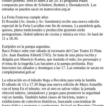
coliseo porteño. Será el lunes a las 20. El programa estará
compuesto por obras de Schubert, Brahms y Shostakovich. Las
entradas se pueden sacar en teatrocolon.org.ar
La Feria Francesa cumple años
El Rosedal (Av. Iraola y Av. Sarmiento) recibe una nueva edición
especial de la Feria Lucullus este fin de semana. La pastelería gala,
quesos, platos tradicionales y producción gourmet serán
protagonistas. Habrá talleres de cocina y música en vivo. Se hará de
11 a 18.30.
Eurípides en la pampa argentina
Baco Polaco sube este sábado al escenario del Cine Teatro El Plata
(Av. Juan Bautista Alberdi 5765). Se trata de una pieza escrita y
dirigida por Mauricio Kartun, que traslada el mito, los personajes y
el tema de la tragedia Las bacantes a la pampa profunda. Hay
funciones los sábados y domingos a las 17. Las entradas se sacan en
complejoteatral.gob.ar
La educación en el tránsito llega a Recoleta para toda la familia
El sábado de 13 a 17.30 llega una nueva edición de Mayo Amarillo
con el lema En el tránsito, ver al otro es salvar vidas: la jornada
ofrecerá talleres, simuladores y juegos para promover la seguridad
vial en familia. También habrá clases de bicicleta, teatro y
exhibiciones de colectivos históricos, buscando concientizar de
forma lúdica a peatones y conductores. Se hará en Recoleta: Vicente