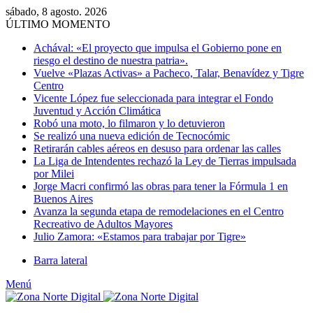
sábado, 8 agosto. 2026
ÚLTIMO MOMENTO
Achával: «El proyecto que impulsa el Gobierno pone en
riesgo el destino de nuestra patria».
Vuelve «Plazas Activas» a Pacheco, Talar, Benavídez y Tigre
Centro
Vicente López fue seleccionada para integrar el Fondo
Juventud y Acción Climática
Robó una moto, lo filmaron y lo detuvieron
Se realizó una nueva edición de Tecnocómic
Retirarán cables aéreos en desuso para ordenar las calles
La Liga de Intendentes rechazó la Ley de Tierras impulsada
por Milei
Jorge Macri confirmó las obras para tener la Fórmula 1 en
Buenos Aires
Avanza la segunda etapa de remodelaciones en el Centro
Recreativo de Adultos Mayores
Julio Zamora: «Estamos para trabajar por Tigre»
Barra lateral
Menú