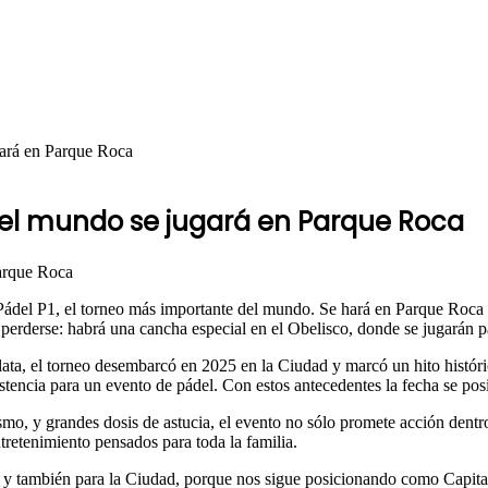
gará en Parque Roca
del mundo se jugará en Parque Roca
ádel P1, el torneo más importante del mundo. Se hará en Parque Roca 
 perderse: habrá una cancha especial en el Obelisco, donde se jugarán p
lata, el torneo desembarcó en 2025 en la Ciudad y marcó un hito histór
istencia para un evento de pádel. Con estos antecedentes la fecha se po
o, y grandes dosis de astucia, el evento no sólo promete acción dentro
retenimiento pensados para toda la familia.
do y también para la Ciudad, porque nos sigue posicionando como Capit