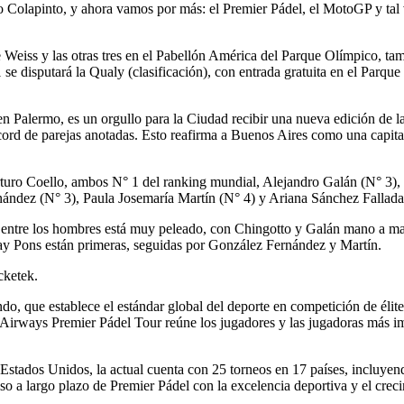
o Colapinto, y ahora vamos por más: el Premier Pádel, el MotoGP y tal
e Weiss y las otras tres en el Pabellón América del Parque Olímpico, tam
se disputará la Qualy (clasificación), con entrada gratuita en el Parque
 Palermo, es un orgullo para la Ciudad recibir una nueva edición de l
ord de parejas anotadas. Esto reafirma a Buenos Aires como una capital 
turo Coello, ambos N° 1 del ranking mundial, Alejandro Galán (N° 3),
ández (N° 3), Paula Josemaría Martín (N° 4) y Ariana Sánchez Fallada
io entre los hombres está muy peleado, con Chingotto y Galán mano a ma
riay Pons están primeras, seguidas por González Fernández y Martín.
cketek.
mundo, que establece el estándar global del deporte en competición de él
r Airways Premier Pádel Tour reúne los jugadores y las jugadoras más im
s Estados Unidos, la actual cuenta con 25 torneos en 17 países, incluy
iso a largo plazo de Premier Pádel con la excelencia deportiva y el creci