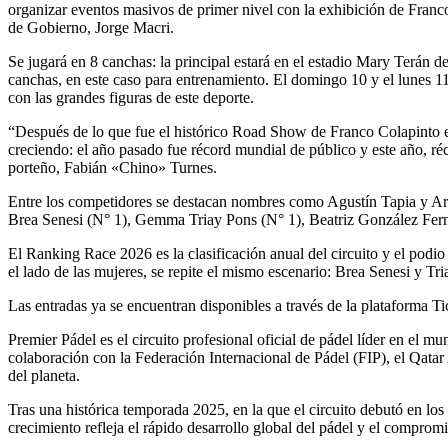
organizar eventos masivos de primer nivel con la exhibición de Franc
de Gobierno, Jorge Macri.
Se jugará en 8 canchas: la principal estará en el estadio Mary Terán d
canchas, en este caso para entrenamiento. El domingo 10 y el lunes 11 
con las grandes figuras de este deporte.
“Después de lo que fue el histórico Road Show de Franco Colapinto en
creciendo: el año pasado fue récord mundial de público y este año, réc
porteño, Fabián «Chino» Turnes.
Entre los competidores se destacan nombres como Agustín Tapia y Ar
Brea Senesi (N° 1), Gemma Triay Pons (N° 1), Beatriz González Fern
El Ranking Race 2026 es la clasificación anual del circuito y el pod
el lado de las mujeres, se repite el mismo escenario: Brea Senesi y T
Las entradas ya se encuentran disponibles a través de la plataforma Ti
Premier Pádel es el circuito profesional oficial de pádel líder en el 
colaboración con la Federación Internacional de Pádel (FIP), el Qata
del planeta.
Tras una histórica temporada 2025, en la que el circuito debutó en lo
crecimiento refleja el rápido desarrollo global del pádel y el comprom