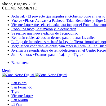
sábado, 8 agosto. 2026
ÚLTIMO MOMENTO
Achával: «El proyecto que impulsa el Gobierno pone en riesgo e
Vuelve «Plazas Activas» a Pacheco, Talar, Benavídez y Tigre 
Vicente López fue seleccionada para integrar el Fondo Juventu
Robó una moto, lo filmaron y lo detuvieron
Se realizó una nueva edición de Tecnocómic
Retirarán cables aéreos en desuso para ordenar las calles
La Liga de Intendentes rechazó la Ley de Tierras impulsada por
Jorge Macri confirmó las obras para tener la Fórmula 1 en Bue
Avanza la segunda etapa de remodelaciones en el Centro Recr
Julio Zamora: «Estamos para trabajar por Tigre»
Barra lateral
Menú
San Isidro
San Fernando
Tigre
Vicente López
San Martin
El País