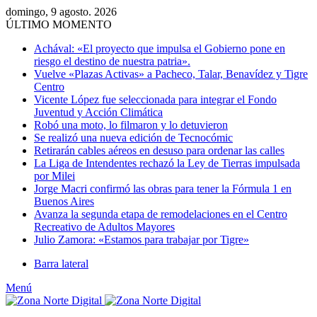
domingo, 9 agosto. 2026
ÚLTIMO MOMENTO
Achával: «El proyecto que impulsa el Gobierno pone en
riesgo el destino de nuestra patria».
Vuelve «Plazas Activas» a Pacheco, Talar, Benavídez y Tigre
Centro
Vicente López fue seleccionada para integrar el Fondo
Juventud y Acción Climática
Robó una moto, lo filmaron y lo detuvieron
Se realizó una nueva edición de Tecnocómic
Retirarán cables aéreos en desuso para ordenar las calles
La Liga de Intendentes rechazó la Ley de Tierras impulsada
por Milei
Jorge Macri confirmó las obras para tener la Fórmula 1 en
Buenos Aires
Avanza la segunda etapa de remodelaciones en el Centro
Recreativo de Adultos Mayores
Julio Zamora: «Estamos para trabajar por Tigre»
Barra lateral
Menú