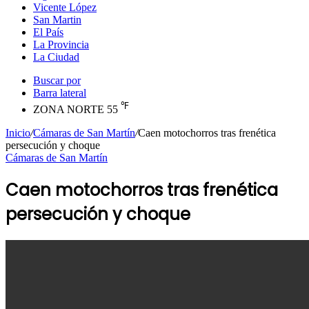
Vicente López
San Martin
El País
La Provincia
La Ciudad
Buscar por
Barra lateral
℉
ZONA NORTE
55
Inicio
/
Cámaras de San Martín
/
Caen motochorros tras frenética
persecución y choque
Cámaras de San Martín
Caen motochorros tras frenética
persecución y choque