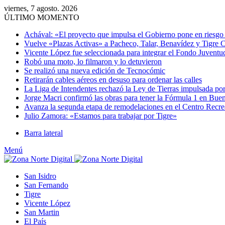
viernes, 7 agosto. 2026
ÚLTIMO MOMENTO
Achával: «El proyecto que impulsa el Gobierno pone en riesgo e
Vuelve «Plazas Activas» a Pacheco, Talar, Benavídez y Tigre 
Vicente López fue seleccionada para integrar el Fondo Juventu
Robó una moto, lo filmaron y lo detuvieron
Se realizó una nueva edición de Tecnocómic
Retirarán cables aéreos en desuso para ordenar las calles
La Liga de Intendentes rechazó la Ley de Tierras impulsada por
Jorge Macri confirmó las obras para tener la Fórmula 1 en Bue
Avanza la segunda etapa de remodelaciones en el Centro Recr
Julio Zamora: «Estamos para trabajar por Tigre»
Barra lateral
Menú
San Isidro
San Fernando
Tigre
Vicente López
San Martin
El País