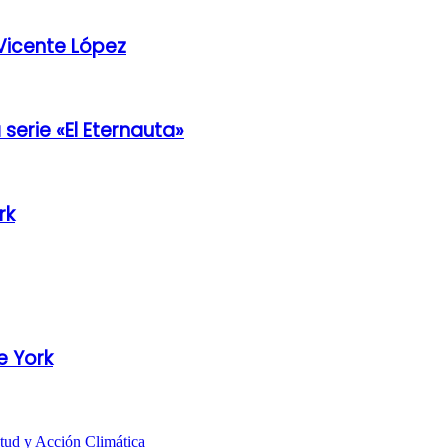
Vicente López
serie «El Eternauta»
rk
e York