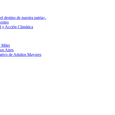
l destino de nuestra patria».
Centro
d y Acción Climática
 Milei
nos Aires
eativo de Adultos Mayores