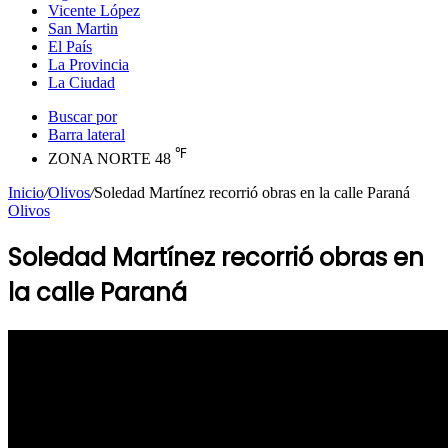
Vicente López
San Martin
El País
La Provincia
La Ciudad
Buscar por
Barra lateral
℉
ZONA NORTE
48
Inicio
/
Olivos
/
Soledad Martínez recorrió obras en la calle Paraná
Olivos
Soledad Martínez recorrió obras en
la calle Paraná