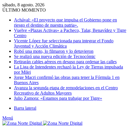
sábado, 8 agosto. 2026
ÚLTIMO MOMENTO
Achával: «El proyecto que impulsa el Gobierno pone en
riesgo el destino de nuestra patria».
Vuelve «Plazas Activas» a Pacheco, Talar, Benavídez y Tigre
Centro
Vicente López fue seleccionada para integrar el Fondo
Juventud y Acción Climática
Robó una moto, lo filmaron y lo detuvieron
Se realizó una nueva edición de Tecnocómic
Retirarán cables aéreos en desuso para ordenar las calles
La Liga de Intendentes rechazó la Ley de Tierras impulsada
por Milei
Jorge Macri confirmó las obras para tener la Fórmula 1 en
Buenos Aires
Avanza la segunda etapa de remodelaciones en el Centro
Recreativo de Adultos Mayores
Julio Zamora: «Estamos para trabajar por Tigre»
Barra lateral
Menú