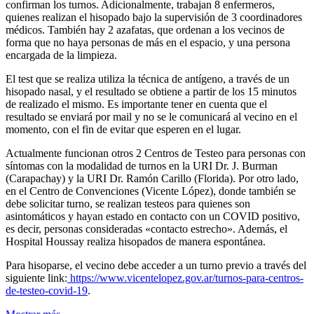
confirman los turnos. Adicionalmente, trabajan 8 enfermeros,
quienes realizan el hisopado bajo la supervisión de 3 coordinadores
médicos. También hay 2 azafatas, que ordenan a los vecinos de
forma que no haya personas de más en el espacio, y una persona
encargada de la limpieza.
El test que se realiza utiliza la técnica de antígeno, a través de un
hisopado nasal, y el resultado se obtiene a partir de los 15 minutos
de realizado el mismo. Es importante tener en cuenta que el
resultado se enviará por mail y no se le comunicará al vecino en el
momento, con el fin de evitar que esperen en el lugar.
Actualmente funcionan otros 2 Centros de Testeo para personas con
síntomas con la modalidad de turnos en la URI Dr. J. Burman
(Carapachay) y la URI Dr. Ramón Carillo (Florida). Por otro lado,
en el Centro de Convenciones (Vicente López), donde también se
debe solicitar turno, se realizan testeos para quienes son
asintomáticos y hayan estado en contacto con un COVID positivo,
es decir, personas consideradas «contacto estrecho». Además, el
Hospital Houssay realiza hisopados de manera espontánea.
Para hisoparse, el vecino debe acceder a un turno previo a través del
siguiente link:
https://www.vicentelopez.gov.ar/turnos-para-centros-
de-testeo-covid-19
.